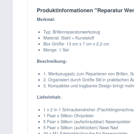
Produktinformationen "Reparatur Werk
Merkmal:
Typ: Brillenreparaturwerkzeug
Material: Stahl + Kunststoff
Box Größe: 13 cm x 7 cm x 2,2 cm
Menge: 1 Set
Beschreibung:
1. Werkzeugsatz zum Reparieren von Brillen, S
2. Organisiert durch Größe Stil in praktischen 
3. Kompaktes und tragbares Design bringt mehr
Lieferinhalt:
1 x 2 In 1 Schraubendreher (Flachklingenschra
1 Paar x Silikon Ohrpolster
5 Paar x Silikon (aufschraubbar) Nasenpolster
5 Paar x Silikon (aufdrücken) Nase Nad
20 x M1 Edelstahlschraube für Nasenpolster