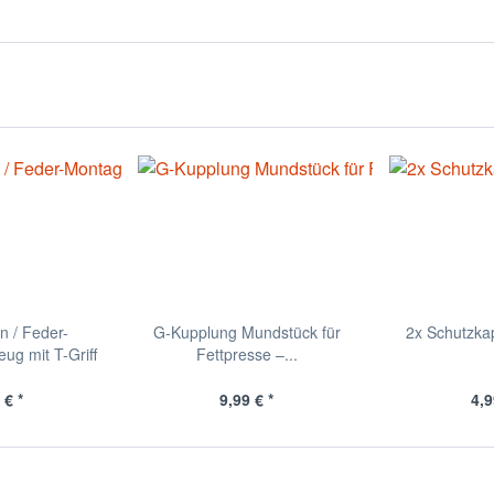
 / Feder-
G-Kupplung Mundstück für
2x Schutzka
g mit T-Griff
Fettpresse –...
 € *
9,99 € *
4,9