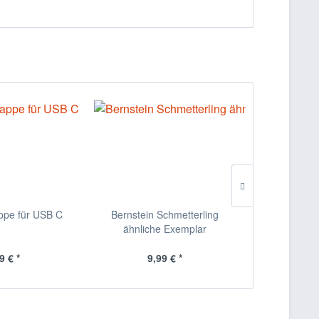
ppe für USB C
Bernstein Schmetterling
10x Neody
ähnliche Exemplar
9 € *
9,99 € *
8,